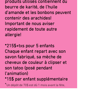
produits utilisés contiennent du
beurre de karité, de l'huile
d'amande et les bonbons peuvent
contenir des arachides!
Important de nous aviser
rapidement de toute autre
allergie!
*215$+txs pour 5 enfants
Chaque enfant repart avec son
savon fabriqué, sa mèche de
cheveux de couleur à clipser et
son tatoo (posé pendant
l'animation)
*15$ par enfant supplémentaire
*
Un dépôt de 70$ est dû
1 mois avant la fête,
celui-ci n'est pas remboursable mais il est
possible de changer la date de la fête au besoin
*Heures disponibles: