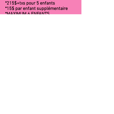
*215$+txs pour 5 enfants
*15$ par enfant supplémentaire
*MAXIMUM 6 ENFANTS
*
Un dépôt de 70$ est dû
1 mois avant la fête, celui-ci
n'est pas remboursable mais il est possible de changer
la date de la fête au besoin
*Heures disponibles:
Samedi 10h30
Samedi 14h
Dimanche 10h30
Dimanche 14h